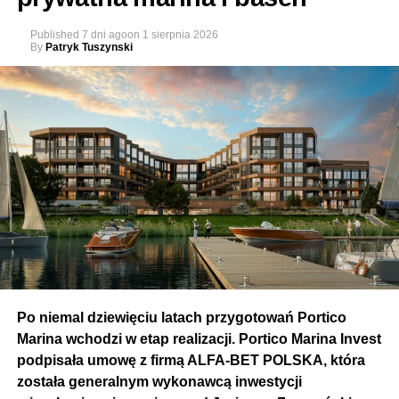
Published
7 dni ago
on
1 sierpnia 2026
By
Patryk Tuszynski
Po niemal dziewięciu latach przygotowań Portico
Marina wchodzi w etap realizacji. Portico Marina Invest
podpisała umowę z firmą ALFA-BET POLSKA, która
została generalnym wykonawcą inwestycji