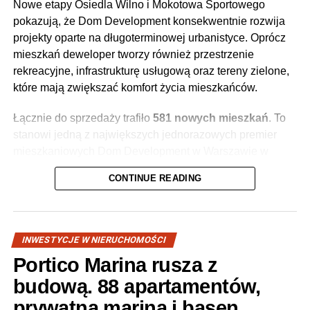
Nowe etapy Osiedla Wilno i Mokotowa Sportowego
pokazują, że Dom Development konsekwentnie rozwija
projekty oparte na długoterminowej urbanistyce. Oprócz
mieszkań deweloper tworzy również przestrzenie
rekreacyjne, infrastrukturę usługową oraz tereny zielone,
które mają zwiększać komfort życia mieszkańców.
Łącznie do sprzedaży trafiło
581 nowych mieszkań
. To
stanowi jedną z największych jednorazowych premier
mieszkaniowych Dom Development w Warszawie w
ostatnich miesiącach.
CONTINUE READING
INWESTYCJE W NIERUCHOMOŚCI
Portico Marina rusza z
budową. 88 apartamentów,
prywatna marina i basen