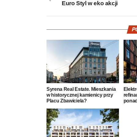
Euro Styl w eko akcji
P
Syrena Real Estate. Mieszkania
Elekt
w historycznej kamienicy przy
refin
Placu Zbawiciela?
ponad