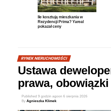
Ile kosztują mieszkania w
Rezydencji Prima? Yareal
pokazał ceny
RYNEK NIERUCHOMOŚCI
Ustawa dewelope
prawa, obowiązki 
Published
9 godzin ago
on
6 sierpnia 2026
By
Agnieszka Klimek