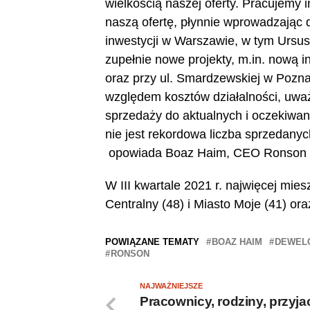
wielkością naszej oferty. Pracujemy
naszą ofertę, płynnie wprowadzając 
inwestycji w Warszawie, w tym Ursus
zupełnie nowe projekty, m.in. nową 
oraz przy ul. Smardzewskiej w Pozn
względem kosztów działalności, uwa
sprzedaży do aktualnych i oczekiwa
nie jest rekordowa liczba sprzedanyc
opowiada Boaz Haim, CEO Ronson 
W III kwartale 2021 r. najwięcej mi
Centralny (48) i Miasto Moje (41) o
POWIĄZANE TEMATY
BOAZ HAIM
DEWEL
RONSON
NAJWAŻNIEJSZE
Pracownicy, rodziny, przyjac