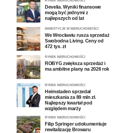
RYNEK NIERUCHOMOŚCI
Develia. Wyniki finansowe
mogą być jednymi z
najlepszych od lat
INWESTYCJE W NIERUCHOMOŚCI
We Wrocławiu rusza sprzedaż
Swobodna Living. Ceny od
472 tys. zł
RYNEK NIERUCHOMOŚCI
ROBYG zwiększa sprzedaż i
ma ambitne plany na 2026 rok
RYNEK NIERUCHOMOŚCI
Heimstaden sprzedał
mieszkania za 89 mln zł.
Najlepszy kwartał pod
względem marży
RYNEK NIERUCHOMOŚCI
Filip Springer udokumentuje
rewitalizację Browaru