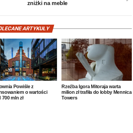
zniżki na meble
OLECANE ARTYKUŁY
rownia Powiśle z
Rzeźba Igora Mitoraja warta
ansowaniem o wartości
milion zł trafiła do lobby Mennica
 700 mln zł
Towers