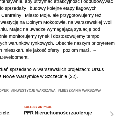
 intensywnie, aby utrzymać atrakcyjność i odbudowywać
do sprzedaży i budowy kolejne etapy flagowych
 Centralny i Miasto Moje, ale przygotowujemy też
inwestycję na Dolnym Mokotowie, na warszawskiej Woli
aniu. Mając na uwadze wymagającą sytuację pod
żnie monitorujemy rynek i dostosowujemy tempo
nych warunków rynkowych. Obecnie naszym priorytetem
h mieszkań, ale jakość oferty i poziom marż. –
Development.
eszkań sprzedano w warszawskich projektach: Ursus
raz Nowe Warzymice w Szczecinie (32).
OPER
INWESTYCJE WARSZAWA
MIESZKANIA WARSZAWA
KOLEJNY ARTYKUŁ
iele.
PFR Nieruchomości zaoferuje