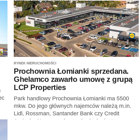
VIBE. Umowa objęła ok. 2...
RYNEK NIERUCHOMOŚCI
Prochownia Łomianki sprzedana.
Ghelamco zawarło umowę z grupą
LCP Properties
h
ec
Park handlowy Prochownia Łomianki ma 5500
mkw. Do jego głównych najemców należą m.in.
Lidl, Rossman, Santander Bank czy Credit
Agricole. Nowym nabywcą budynku jest grupa
LCP...