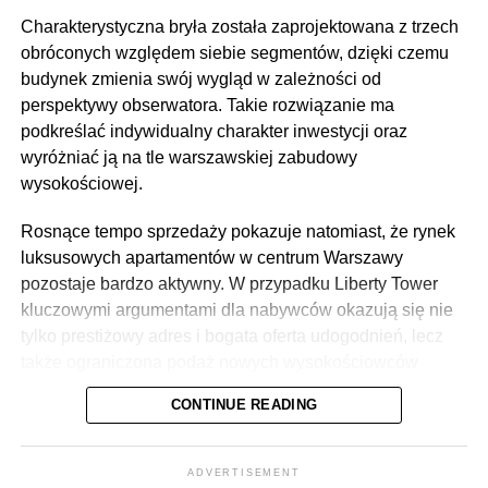
Charakterystyczna bryła została zaprojektowana z trzech
obróconych względem siebie segmentów, dzięki czemu
budynek zmienia swój wygląd w zależności od
perspektywy obserwatora. Takie rozwiązanie ma
podkreślać indywidualny charakter inwestycji oraz
wyróżniać ją na tle warszawskiej zabudowy
wysokościowej.
Rosnące tempo sprzedaży pokazuje natomiast, że rynek
luksusowych apartamentów w centrum Warszawy
pozostaje bardzo aktywny. W przypadku Liberty Tower
kluczowymi argumentami dla nabywców okazują się nie
tylko prestiżowy adres i bogata oferta udogodnień, lecz
także ograniczona podaż nowych wysokościowców
mieszkaniowych w śródmieściu stolicy.
CONTINUE READING
ADVERTISEMENT