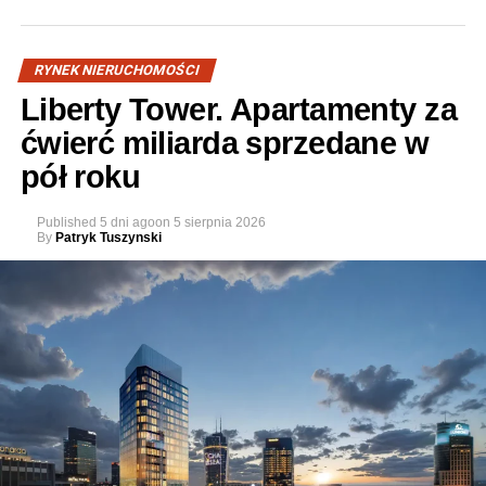
RYNEK NIERUCHOMOŚCI
Liberty Tower. Apartamenty za
ćwierć miliarda sprzedane w
pół roku
Published
5 dni ago
on
5 sierpnia 2026
By
Patryk Tuszynski