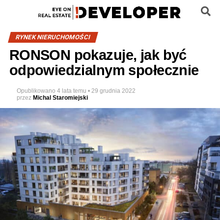
RYNEK NIERUCHOMOŚCI
RONSON pokazuje, jak być
odpowiedzialnym społecznie
Opublikowano
4 lata temu
•
29 grudnia 2022
przez
Michal Staromiejski