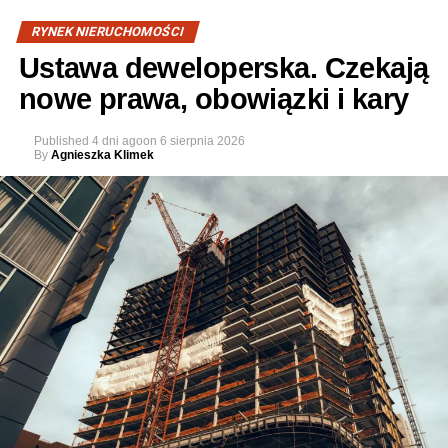
RYNEK NIERUCHOMOŚCI
Ustawa deweloperska. Czekają
nowe prawa, obowiązki i kary
Published
4 dni ago
on
6 sierpnia 2026
By
Agnieszka Klimek