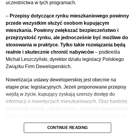
uczestnictwa w tych programach.
–
Przepisy dotyczące rynku mieszkaniowego powinny
przede wszystkim służyć osobom kupującym
mieszkania. Powinny zwiększać bezpieczeństwo i
przejrzystość rynku, ale jednocześnie być możliwe do
stosowania w praktyce. Tylko takie rozwiązania będą
realnie i skutecznie chronić nabywców
– podkreśla
Michał Leszczyński, dyrektor działu legislacji Polskiego
Związku Firm Deweloperskich.
Nowelizacja ustawy deweloperskiej jest obecnie na
etapie prac legislacyjnych. Jeżeli proponowane przepisy
wejdą w życie, kupujący zyskają szerszy dostęp do
informacji o inwestycjach mieszkaniowych. Oraz bardziej
przejrzyste zasady zakupu lokalu, natomiast deweloperzy
będą musieli dostosować sposób prezentowania ofert do
nowych wymogów.
CONTINUE READING