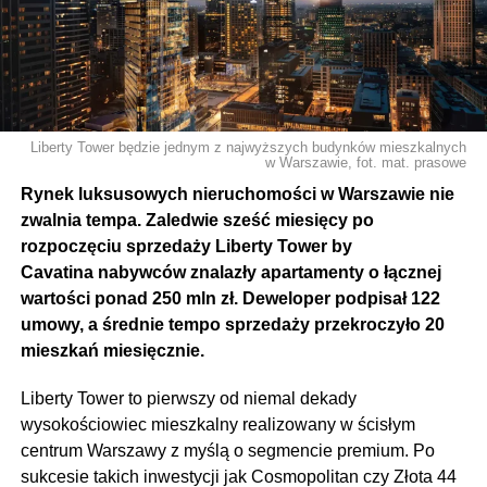
Liberty Tower będzie jednym z najwyższych budynków mieszkalnych
w Warszawie, fot. mat. prasowe
Rynek luksusowych nieruchomości w Warszawie nie
zwalnia tempa. Zaledwie sześć miesięcy po
rozpoczęciu sprzedaży Liberty Tower by
Cavatina nabywców znalazły apartamenty o łącznej
wartości ponad 250 mln zł. Deweloper podpisał 122
umowy, a średnie tempo sprzedaży przekroczyło 20
mieszkań miesięcznie.
Liberty Tower to pierwszy od niemal dekady
wysokościowiec mieszkalny realizowany w ścisłym
centrum Warszawy z myślą o segmencie premium. Po
sukcesie takich inwestycji jak Cosmopolitan czy Złota 44