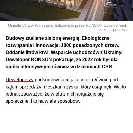
Osiedle Vola w Warszawa realizowane przez RONSON Development,
fot. mat. prasowe
Budowy zasilane zieloną energią. Ekologiczne
rozwiązania i innowacje. 1800 posadzonych drzew.
Oddanie litrów krwi. Wsparcie uchodźców z Ukrainy.
Deweloper RONSON pokazuje, że 2022 rok był dla
spółki intensywnym również w działaniach CSR.
Deweloperzy
podsumowują mijający rok głównie pod
kątem sprzedaży mieszkań i zysku, który osiągnęli. Warto
jednak zauważyć, że wielu z nich angażuje się
społecznie. I to na wiele sposobów.