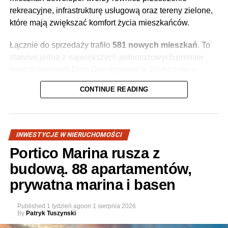
rekreacyjne, infrastrukturę usługową oraz tereny zielone,
które mają zwiększać komfort życia mieszkańców.
Łącznie do sprzedaży trafiło
581 nowych mieszkań
. To
stanowi jedną z największych jednorazowych premier
mieszkaniowych Dom Development w Warszawie w
ostatnich miesiącach.
CONTINUE READING
INWESTYCJE W NIERUCHOMOŚCI
Portico Marina rusza z
budową. 88 apartamentów,
prywatna marina i basen
Published
1 tydzień ago
on
1 sierpnia 2026
By
Patryk Tuszynski