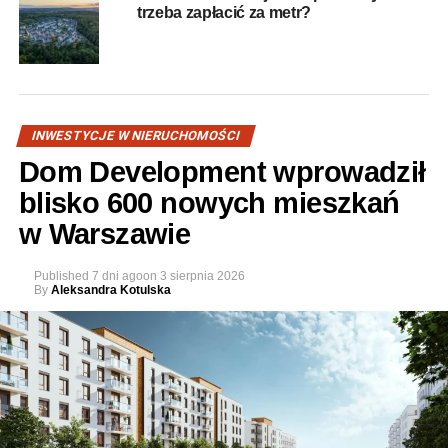
trzeba zapłacić za metr?
INWESTYCJE W NIERUCHOMOŚCI
Dom Development wprowadził
blisko 600 nowych mieszkań
w Warszawie
Published
7 dni ago
on
3 sierpnia 2026
By
Aleksandra Kotulska