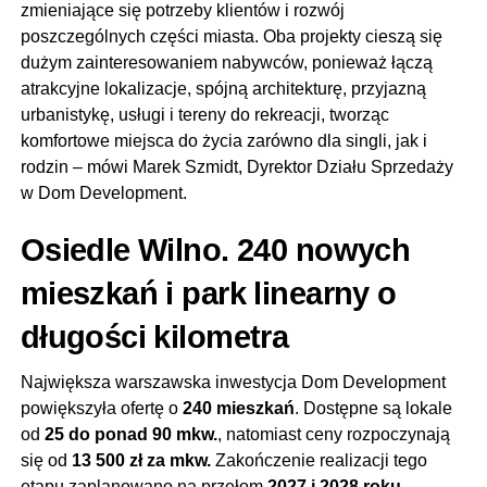
zmieniające się potrzeby klientów i rozwój
poszczególnych części miasta. Oba projekty cieszą się
dużym zainteresowaniem nabywców, ponieważ łączą
atrakcyjne lokalizacje, spójną architekturę, przyjazną
urbanistykę, usługi i tereny do rekreacji, tworząc
komfortowe miejsca do życia zarówno dla singli, jak i
rodzin – mówi Marek Szmidt, Dyrektor Działu Sprzedaży
w Dom Development.
Osiedle Wilno. 240 nowych
mieszkań i park linearny o
długości kilometra
Największa warszawska inwestycja Dom Development
powiększyła ofertę o
240 mieszkań
. Dostępne są lokale
od
25 do ponad 90 mkw.
, natomiast ceny rozpoczynają
się od
13 500 zł za mkw.
Zakończenie realizacji tego
etapu zaplanowano na przełom
2027 i 2028 roku
.