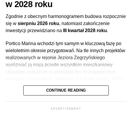
w 2028 roku
Zgodnie z obecnym harmonogramem budowa rozpocznie
się w
sierpniu 2026 roku
, natomiast zakończenie
inwestycji przewidziano na
III kwartał 2028 roku
.
Portico Marina wchodzi tym samym w kluczową fazę po
wieloletnim okresie przygotowań. Na tle innych projektów
realizowanych w rejonie Jeziora Zegrzyńskiego
wyróżniać ją mają przede wszystkim mieszkaniowy
charakter, położenie w pierwszej linii brzegowej oraz
prywatna infrastruktura obejmująca marinę, basen, SPA i
strefę fitness.
CONTINUE READING
ADVERTISEMENT